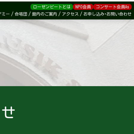
ローゼンビートとは
NPO会員
コンサート会員As
デミー
合唱団
館内のご案内
アクセス
お申し込み･お問い合わせ
わせ