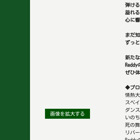
弾ける
溢れる
心に響
まだ知
ずっと
新たな
Redd
ぜひ体
◆プロ
情熱大
スペイ
ダンス
画像を拡大する
いのち
死の
リバー
Red