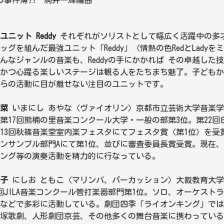
ユニット Reddy
それぞれがソリストとして幅広く活躍中の多
ッグを組んだ最強ユニット「Reddy」（情熱の色RedとLad
んなジャンルの音楽も、Reddyの手にかかれば その卓越し
かつ心躍る楽しいステージは観る人をたちまち魅了。子どもか
らの活動に目が離せない注目のユニットです。
菜
いまにし あやな（ヴァイオリン）京都市立芸術大学音楽学
第17回熊楠の里音楽コンクール大学・一般の部第3位。第22
13回秋篠音楽堂室内楽フェスタにてフェスタ賞（第1位）を受
ンサンブル部門Aにて第1位、並びに審査委員長賞受賞。現在
ング等の演奏活動を精力的に行なっている。
子
にしお ともこ（マリンバ、パーカッション）大阪教育大学
回JILA音楽コンクール管打楽器部門第1位。ソロ、オーケス
などで多彩に活動している。劇団四季「ライオンキング」では
塚歌劇、人形劇団京芸、その他多くの舞台音楽に携わっている