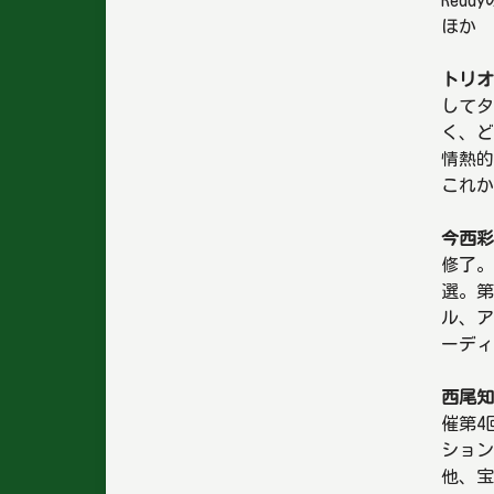
ほか
トリオ
してタ
く、ど
情熱的
これか
今西彩
修了。
選。第
ル、ア
ーディ
西尾知
催第4
ション
他、宝