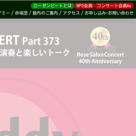
ローゼンビートとは
NPO会員
コンサート会員As
デミー
合唱団
館内のご案内
アクセス
お申し込み･お問い合わせ