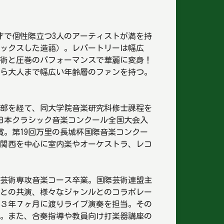
才で個性際立つ3人のアーティストが満を持
yをミックスした造語）。レパートリーは幅広
た技術と圧巻のパフォーマンスで華麗に変身！
ら大人まで幅広い年齢層のファンを持つ。
部を経て、同大学院音楽研究科修士課程を
回日本クラシック音楽コンクール全国大会入
賞。第19回万里の長城杯国際音楽コンクー
、関西を中心に室内楽やオーケストラ、レコ
芸術専攻音楽コース卒業。国際芸術連盟主
トラとの共演、様々なジャンルとのコラボレー
３年７ヶ月に渡りライブ演奏を担当。その
。また、合奏指導や教員向け打楽器講座の