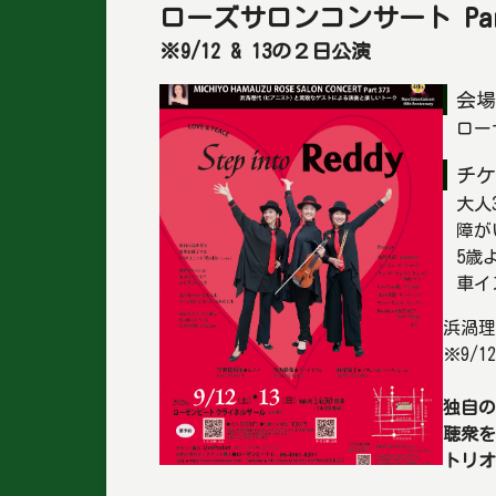
ローズサロンコンサート Part 3
※9/12 & 13の２日公演
会場
ロー
チケ
大人
障が
5歳
車イ
浜渦理
※9/
独自の
聴衆を
トリオ